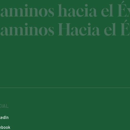
minos hacia el Éx
minos Hacia el É
CIAL
kedIn
ebook