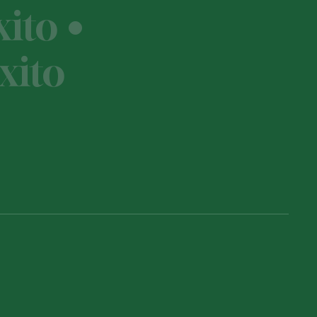
ito •
xito