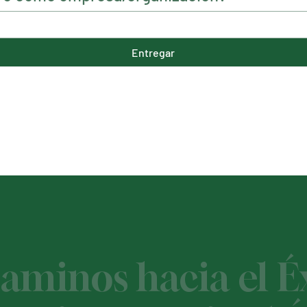
Entregar
minos hacia el Éx