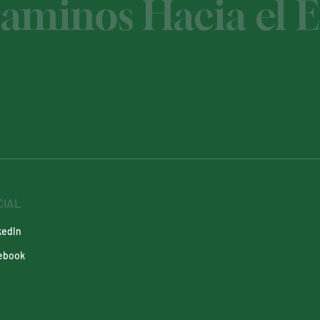
minos Hacia el É
CIAL
kedIn
ebook