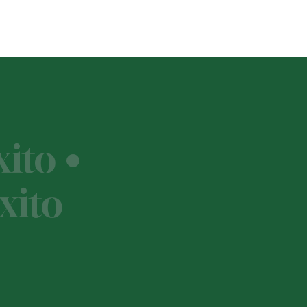
ito •
xito