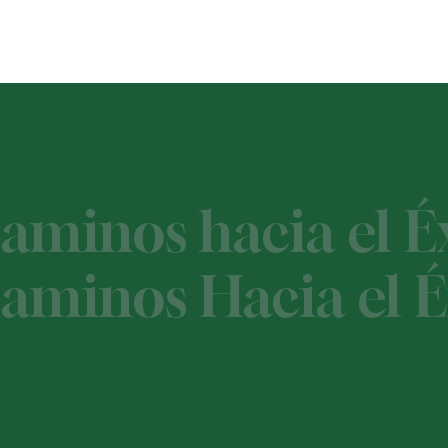
minos hacia el Éx
minos Hacia el É