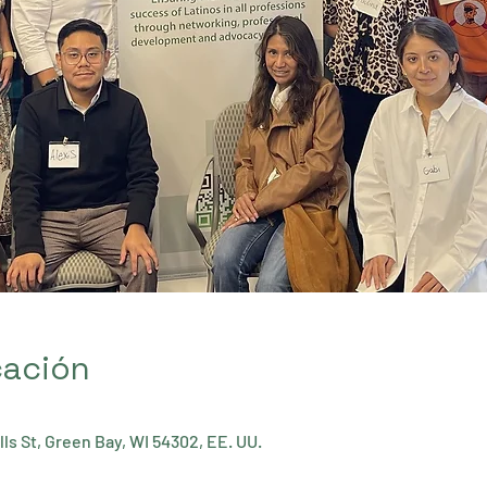
cación
lls St, Green Bay, WI 54302, EE. UU.