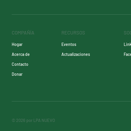
COMPAÑÍA
RECURSOS
SO
Eventos
Lin
Hogar
Actualizaciones
Fac
Acerca de
Contacto
Donar
© 2026 por LPA NUEVO