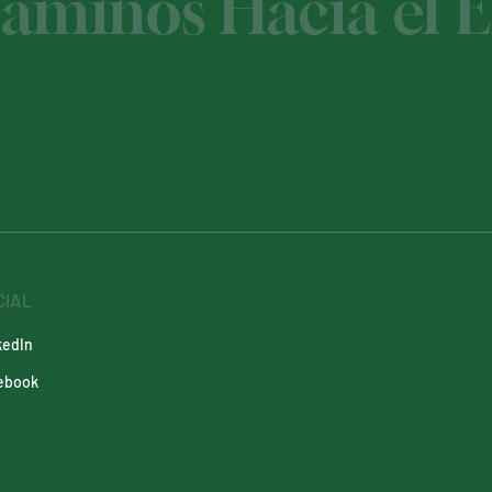
minos Hacia el É
CIAL
kedIn
ebook