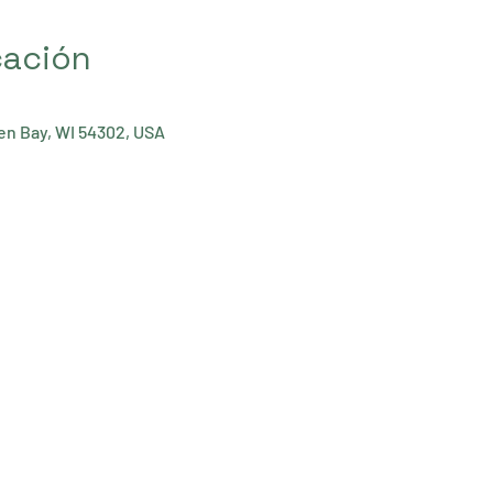
cación
een Bay, WI 54302, USA