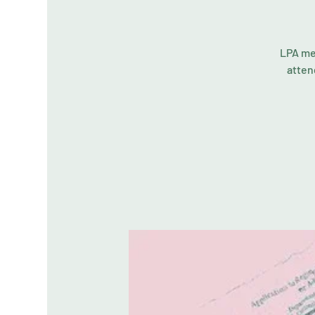
LPA mem
atten