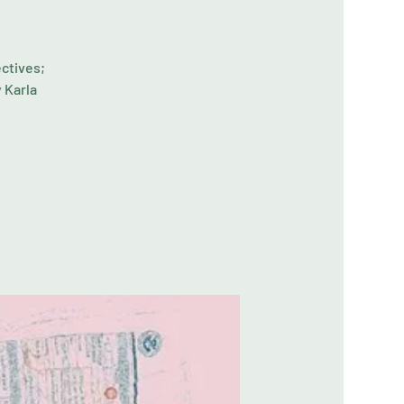
ectives;
 Karla